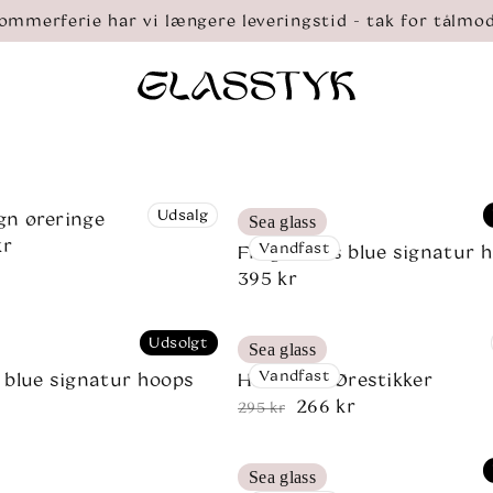
ommerferie har vi længere leveringstid - tak for tålmo
Udsalg
n øreringe
Sea glass
kr
s
s
Vandfast
Fragments blue signatur 
Normalpris
395 kr
Udsolgt
Sea glass
Vandfast
blue signatur hoops
Havdråbe Ørestikker
s
266 kr
Normalpris
Udsalgspris
295 kr
Sea glass