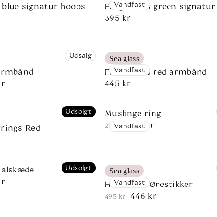
Vandfast
blue signatur hoops
Fragments green signatur
s
Normalpris
395 kr
Udsalg
Sea glass
Vandfast
 armbånd
Fragments red armbånd
kr
Normalpris
445 kr
s
s
Udsolgt
Muslinge ring
221 kr
Normalpris
Udsalgspris
295 kr
Vandfast
rings Red
s
Udsolgt
halskæde
Sea glass
kr
s
s
Vandfast
Havstrøm Ørestikker
446 kr
Normalpris
Udsalgspris
495 kr