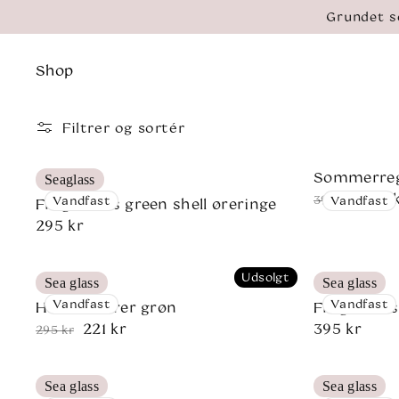
Gå til
Grundet s
indhold
Shop
Filtrer og sortér
Sommerreg
Seaglass
296 
Normalpri
Udsalgspri
395 kr
Vandfast
Vandfast
Fragments green shell øreringe
Normalpris
295 kr
Udsolgt
Sea glass
Sea glass
Vandfast
Vandfast
Havfruetårer grøn
Fragments 
221 kr
Normalpri
395 kr
Normalpris
Udsalgspris
295 kr
Sea glass
Sea glass