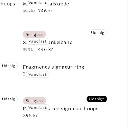
Vandfast
 hoops
Muslinge halskæde
746 kr
Normalpris
Udsalgspris
995 kr
Udsalg
Sea glass
Vandfast
Søstjerne ankelbånd
446 kr
Normalpris
Udsalgspris
595 kr
Udsalg
Fragments signatur ring
Normalpris
295 kr
Vandfast
Udsalg
Udsolgt
Sea glass
Vandfast
Fragments red signatur hoops
Normalpris
395 kr