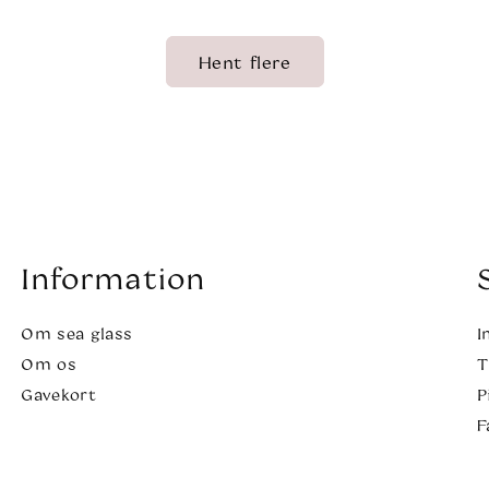
Hent flere
Information
Om sea glass
I
Om os
T
Gavekort
P
F