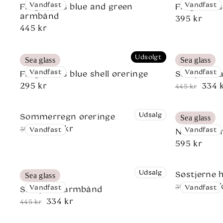
Vandfast
Vandfast
Fragments blue and green
Fragments 
armbånd
Normalpri
395 kr
Normalpris
445 kr
Udsolgt
Sea glass
Sea glass
Vandfast
Vandfast
Fragments blue shell øreringe
Søstjerne
Normalpris
295 kr
334 
Normalpri
Udsalgspri
445 kr
Udsalg
Sommerregn øreringe
Sea glass
296 kr
Normalpris
Udsalgspris
395 kr
Vandfast
Vandfast
Nazaré Ear
Normalpri
595 kr
Udsalg
Søstjerne 
Sea glass
296 
Normalpri
Udsalgspri
395 kr
Vandfast
Vandfast
Søstjerne armbånd
334 kr
Normalpris
Udsalgspris
445 kr