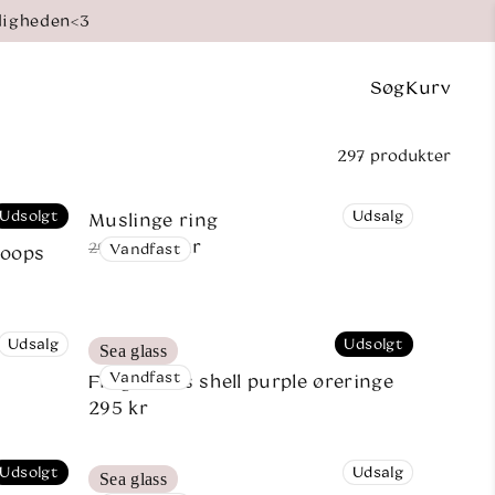
digheden<3
Søg
Kurv
Indkøbsk
297 produkter
Udsolgt
Udsalg
Muslinge ring
221 kr
Normalpris
Udsalgspris
295 kr
Vandfast
hoops
Udsalg
Udsolgt
Sea glass
Vandfast
Fragments shell purple øreringe
Normalpris
295 kr
Udsolgt
Udsalg
Sea glass