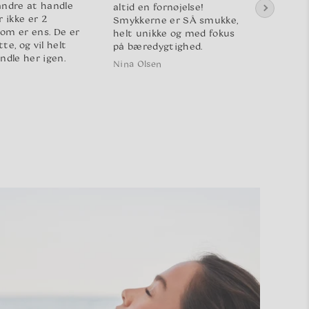
andre at handle
altid en fornøjelse!
var fejl
r ikke er 2
Smykkerne er SÅ smukke,
der ble
om er ens. De er
helt unikke og med fokus
tilbage
te, og vil helt
på bæredygtighed.
Jeg fik
ndle her igen.
samt s
Nina Olsen
med so
Ida And