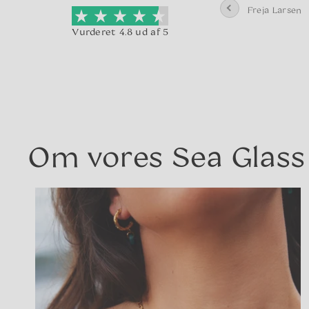
 virkelig god
indpakning, hvilket jo bare
Freja Larsen
andle med
er et plus.
Vurderet 4.8 ud af 5
g levering
Laura Mikkelsen
g herfra.
Om vores Sea Glass