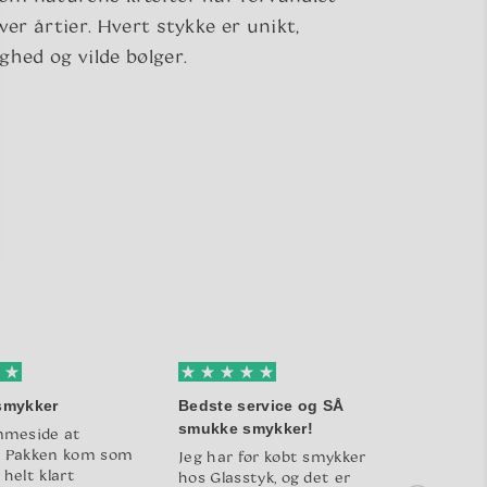
ver årtier. Hvert stykke er unikt,
ghed og vilde bølger.
 smykker
Bedste service og SÅ
Jeg fi
smukke smykker!
julega
meside at
. Pakken kom som
Jeg har før købt smykker
Jeg fik
 helt klart
hos Glasstyk, og det er
julega