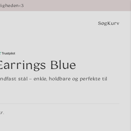
digheden<3
Søg
Kurv
Indkøbsk
arrings Blue
ndfast stål – enkle, holdbare og perfekte til
r.