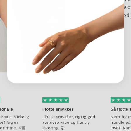
til matte skatte o
formet af tålmodi
sonale
Flotte smykker
Så flotte
onale. Virkelig
Flotte smykker, rigtig god
Nem hjem
er! Jeg er
kundeservice og hurtig
handle på
for mine. 🫶🏼
levering. 😀
lovet. Kan