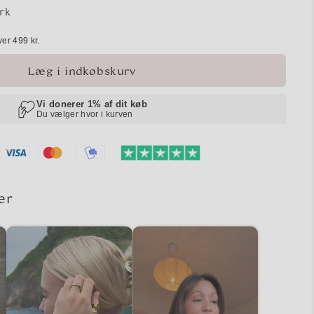
rk
ver 499 kr.
Læg i indkøbskurv
er