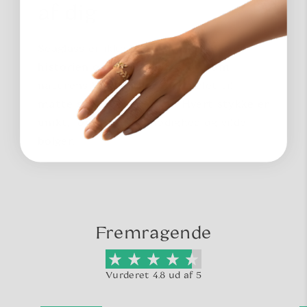
af dig
Seaglass er ikke bare smykker; det er
historien om skarpe glasskår, som
naturens kræfter har forvandlet til
matte skatte over årtier. Hvert stykke er
unikt, formet af tålmodighed og vilde
bølger.
Fremragende
Vurderet 4.8 ud af 5