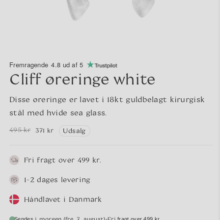
Fremragende
4.8 ud af 5
Cliff øreringe white
Disse øreringe er lavet i 18kt guldbelagt kirurgisk
stål med hvide sea glass.
495 kr
371 kr
Udsalg
Normalpris
Udsalgspris
Fri fragt over 499 kr.
1-2 dages levering
Håndlavet i Danmark
i morgen (fre. 7. august)
Fri
-
Sendes
fragt over 499 kr.