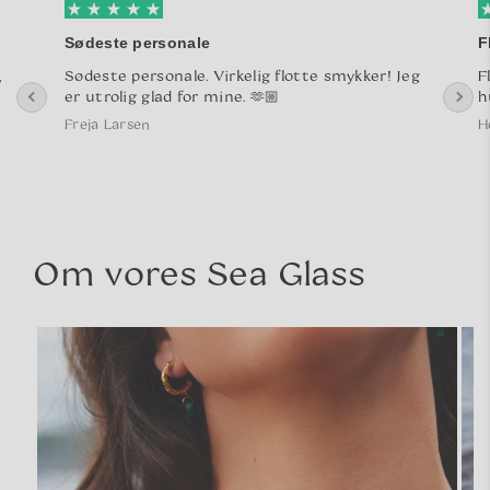
Sødeste personale
F
,
Sødeste personale. Virkelig flotte smykker! Jeg
F
er utrolig glad for mine. 🫶🏼
h
Freja Larsen
H
Om vores Sea Glass