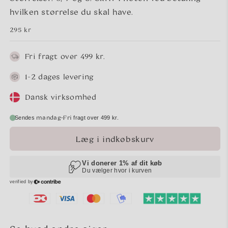
hvilken størrelse du skal have.
Normalpris
295 kr
Fri fragt over 499 kr.
1-2 dages levering
Dansk virksomhed
mandag
Fri
-
Sendes
fragt over 499 kr.
Læg i indkøbskurv