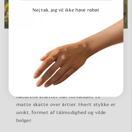
Nej tak, jeg vil ikke have rabat
Slebet af havet, båret
af dig
Seaglass er ikke bare smykker; det er
historien om skarpe glasskår, som
naturens kræfter har forvandlet til
matte skatte over årtier. Hvert stykke er
unikt, formet af tålmodighed og vilde
bølger.