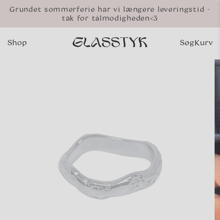
Gå til
Grundet sommerferie har vi længere leveringstid -
indhold
tak for tålmodigheden<3
Shop
Søg
Kurv
Indkø
 til
oduktoplysninger