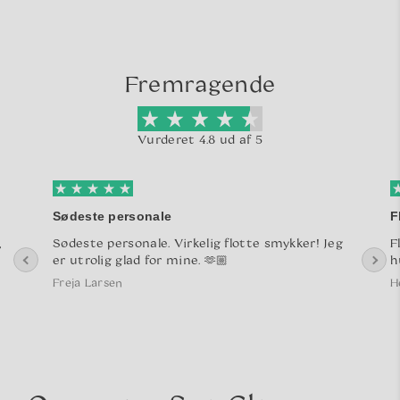
Fremragende
Vurderet 4.8 ud af 5
Sødeste personale
F
,
Sødeste personale. Virkelig flotte smykker! Jeg
F
er utrolig glad for mine. 🫶🏼
h
Freja Larsen
H