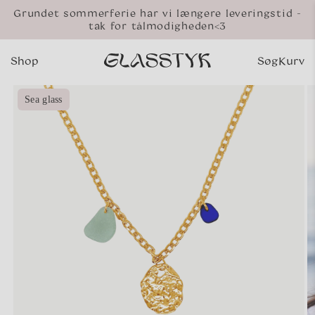
Gå til
Grundet sommerferie har vi længere leveringstid -
indhold
tak for tålmodigheden<3
Shop
Søg
Kurv
Indkø
 til
Sea glass
oduktoplysninger