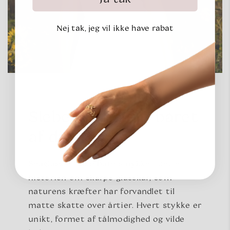
Nej tak, jeg vil ikke have rabat
Slebet af havet, båret
af dig
Seaglass er ikke bare smykker; det er
historien om skarpe glasskår, som
naturens kræfter har forvandlet til
matte skatte over årtier. Hvert stykke er
unikt, formet af tålmodighed og vilde