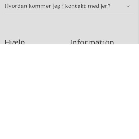
Hvordan kommer jeg i kontakt med jer?
Hjælp
Information
Kontakt
Om sea glass
Levering og retur
Om os
Handelsbetingelser
Gavekort
Privatlivspolitik
Digital fortrydelse
Social
Instagram
TikTok
Pinterest