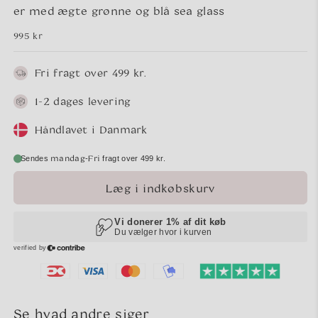
er med ægte grønne og blå sea glass
Normalpris
995 kr
Fri fragt over 499 kr.
1-2 dages levering
Håndlavet i Danmark
mandag
Fri
-
Sendes
fragt over 499 kr.
Læg i indkøbskurv
Se hvad andre siger