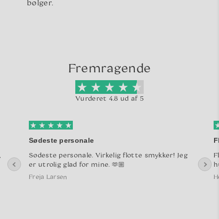
bølger.
Fremragende
Vurderet 4.8 ud af 5
Sødeste personale
F
,
Sødeste personale. Virkelig flotte smykker! Jeg
F
er utrolig glad for mine. 🫶🏼
h
Freja Larsen
H