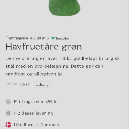
Fremragende
4.8 ud af 5
Havfruetåre grøn
Denne ørering er lavet i 18kt guldbelagt kirurgisk
stål med en pvd-belægning. Dette gør den
vandfast og allergivenlig.
195 kr
146 kr
Udsalg
Normalpris
Udsalgspris
Fri fragt over 499 kr.
1-2 dages levering
Håndlavet i Danmark