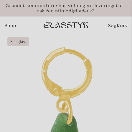
Gå til
Grundet sommerferie har vi længere leveringstid -
indhold
tak for tålmodigheden<3
Shop
Søg
Kurv
Indkø
 til
Sea glass
oduktoplysninger