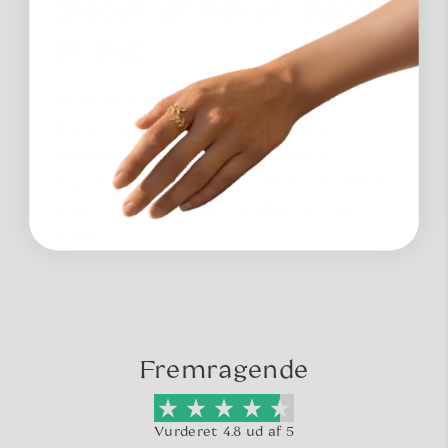
Slebet af havet, båret
af dig
Seaglass er ikke bare smykker; det er
historien om skarpe glasskår, som
naturens kræfter har forvandlet til
matte skatte over årtier. Hvert stykke er
unikt, formet af tålmodighed og vilde
bølger.
Fremragende
Vurderet 4.8 ud af 5