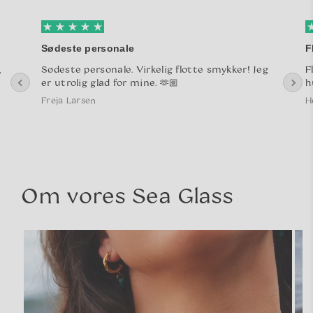
Sødeste personale
F
,
Sødeste personale. Virkelig flotte smykker! Jeg
F
er utrolig glad for mine. 🫶🏼
h
Freja Larsen
H
Om vores Sea Glass