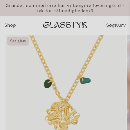
Gå til
Grundet sommerferie har vi længere leveringstid -
indhold
tak for tålmodigheden<3
Shop
Søg
Kurv
Indkø
 til
Sea glass
oduktoplysninger