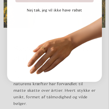
Nej tak, jeg vil ikke have rabat
Slebet af havet, båret
af dig
Seaglass er ikke bare smykker; det er
historien om skarpe glasskår, som
naturens kræfter har forvandlet til
matte skatte over årtier. Hvert stykke er
unikt, formet af tålmodighed og vilde
bølger.