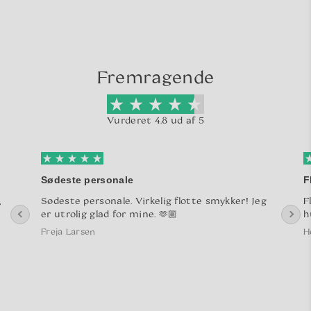
Fremragende
Vurderet 4.8 ud af 5
Sødeste personale
F
,
Sødeste personale. Virkelig flotte smykker! Jeg
F
er utrolig glad for mine. 🫶🏼
h
Freja Larsen
H