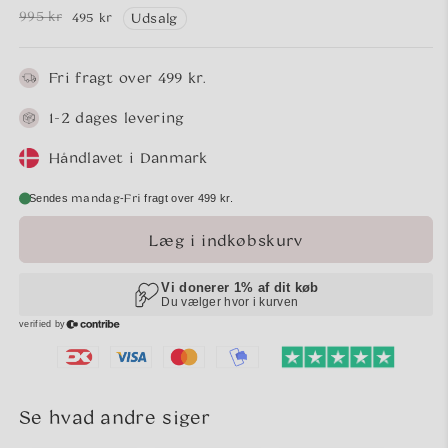
995 kr
495 kr
Udsalg
Normalpris
Udsalgspris
Fri fragt over 499 kr.
1-2 dages levering
Håndlavet i Danmark
mandag
Fri
-
Sendes
fragt over 499 kr.
Læg i indkøbskurv
Se hvad andre siger