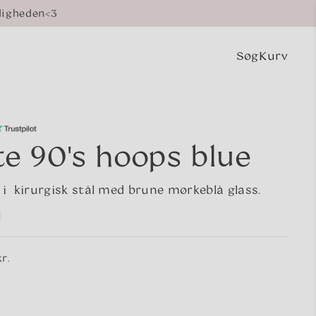
digheden<3
Søg
Kurv
Indkøbsk
e 90's hoops blue
 i kirurgisk stål med brune mørkeblå glass.
r.