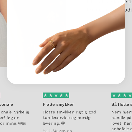
til matte skatte o
formet af tålmodi
sonale
Flotte smykker
Så flotte
onale. Virkelig
Flotte smykker, rigtig god
Nem hjem
er! Jeg er
kundeservice og hurtig
handle på
for mine. 🫶🏼
levering. 😀
lovet. Kan
anbefale 
Helle Mogensen