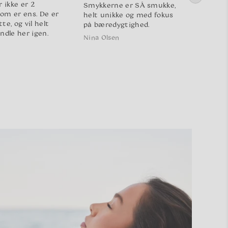
r ikke er 2
Smykkerne er SÅ smukke,
der ble
om er ens. De er
helt unikke og med fokus
tilbage
te, og vil helt
på bæredygtighed.
Jeg fik
ndle her igen.
samt s
Nina Olsen
med so
Ida And