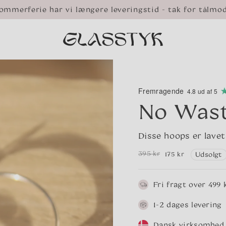
ommerferie har vi længere leveringstid - tak for tålmo
Fremragende
4.8 ud af 5
No Wast
Disse hoops er lavet
395 kr
175 kr
Udsolgt
Normalpris
Udsalgspris
Fri fragt over 499 k
1-2 dages levering
Dansk virksomhed