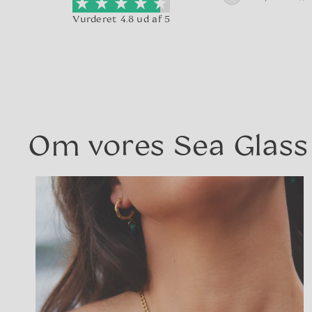
andle med
er et plus.
Vurderet 4.8 ud af 5
g levering
Laura Mikkelsen
g herfra.
Om vores Sea Glass