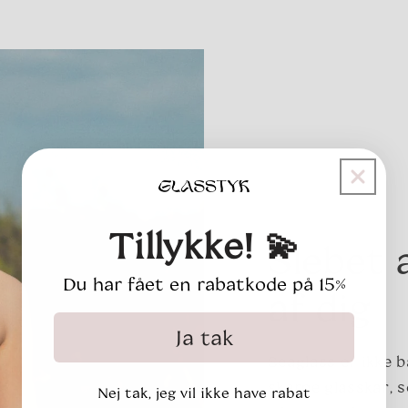
Tillykke! 💫
Slebet 
Du har fået en rabatkode på 15%
af dig
Ja tak
Seaglass er ikke 
skarpe glasskår, 
Nej tak, jeg vil ikke have rabat