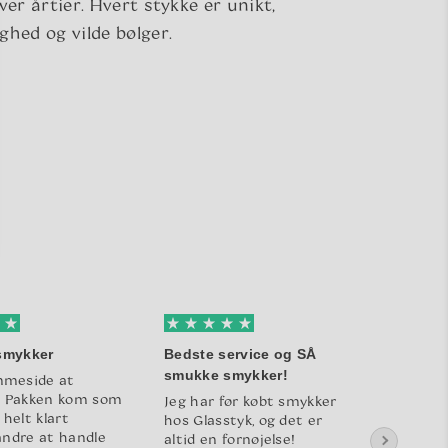
ver årtier. Hvert stykke er unikt,
ghed og vilde bølger.
 smykker
Bedste service og SÅ
Jeg fi
smukke smykker!
julega
meside at
. Pakken kom som
Jeg har før købt smykker
Jeg fik
 helt klart
hos Glasstyk, og det er
julega
andre at handle
altid en fornøjelse!
var fejl