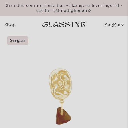
Gå til
Grundet sommerferie har vi længere leveringstid -
indhold
tak for tålmodigheden<3
Shop
Søg
Kurv
Indkø
 til
Sea glass
oduktoplysninger