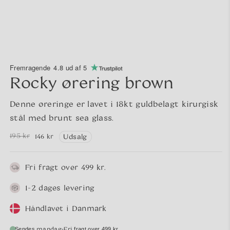
Fremragende
4.8 ud af 5
Rocky ørering brown
Denne øreringe er lavet i 18kt guldbelagt kirurgisk
stål med brunt sea glass.
195 kr
146 kr
Udsalg
Normalpris
Udsalgspris
Fri fragt over 499 kr.
1-2 dages levering
Håndlavet i Danmark
mandag
Fri
-
Sendes
fragt over 499 kr.