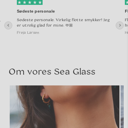
Sødeste personale
F
,
Sødeste personale. Virkelig flotte smykker! Jeg
F
er utrolig glad for mine. 🫶🏼
h
Freja Larsen
H
Om vores Sea Glass