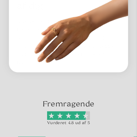
af dig
Seaglass er ikke bare smykker; det er
historien om skarpe glasskår, som
naturens kræfter har forvandlet til
matte skatte over årtier. Hvert stykke er
unikt, formet af tålmodighed og vilde
bølger.
Fremragende
Vurderet 4.8 ud af 5