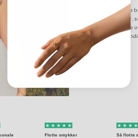
Seaglass er ikke 
skarpe glasskår, 
til matte skatte o
formet af tålmodi
sonale
Flotte smykker
Så flotte