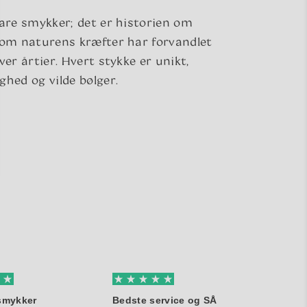
bare smykker; det er historien om
som naturens kræfter har forvandlet
ver årtier. Hvert stykke er unikt,
ghed og vilde bølger.
 smykker
Bedste service og SÅ
Jeg fi