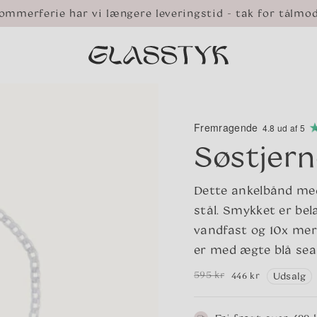
ommerferie har vi længere leveringstid - tak for tålmo
Fremragende
4.8 ud af 5
Søstjer
Dette ankelbånd med
stål. Smykket er be
vandfast og 10x mer
er med ægte blå sea
595 kr
446 kr
Udsalg
Normalpris
Udsalgspris