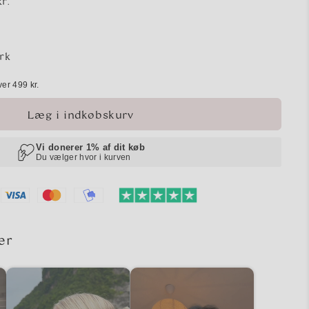
r.
rk
ver 499 kr.
Læg i indkøbskurv
er