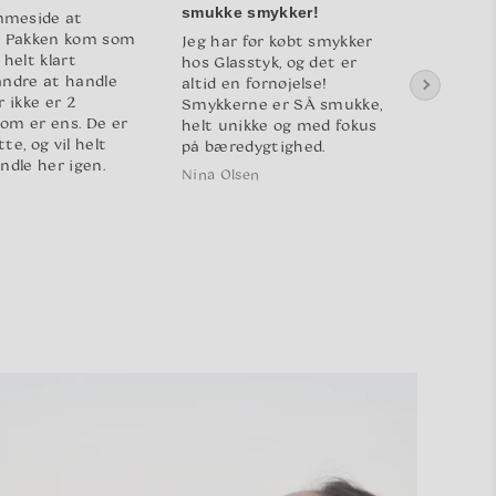
smukke smykker!
julega
meside at
. Pakken kom som
Jeg har før købt smykker
Jeg fik
 helt klart
hos Glasstyk, og det er
julega
andre at handle
altid en fornøjelse!
var fejl
r ikke er 2
Smykkerne er SÅ smukke,
der ble
om er ens. De er
helt unikke og med fokus
tilbage
te, og vil helt
på bæredygtighed.
Jeg fik
ndle her igen.
samt s
Nina Olsen
med so
Ida And