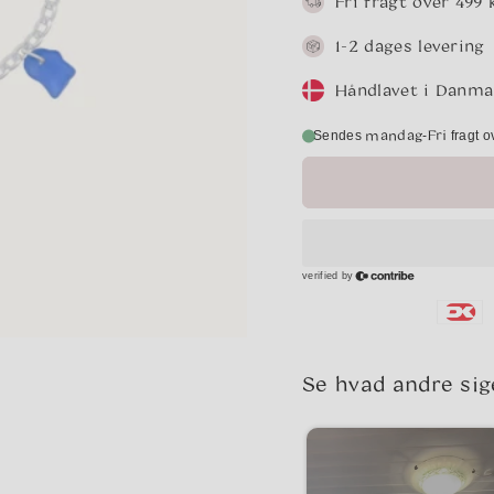
Fri fragt over 499 k
1-2 dages levering
Håndlavet i Danma
mandag
Fri
-
Sendes
fragt o
Se hvad andre sig