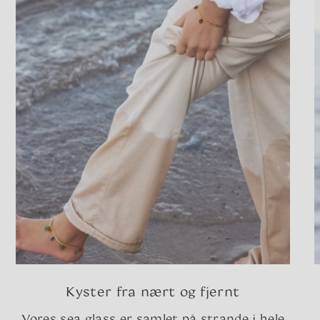
Kyster fra nært og fjernt
Vores sea glass er samlet på strande i hele