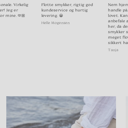
onale. Virkelig
Flotte smykker, rigtig god
Nem hjem
er! Jeg er
kundeservice og hurtig
handle på
for mine. 🫶🏼
levering. 😀
lovet. Kan
anbefale 
Helle Mogensen
her, da de
smykker s
meget flot
sikkert ha
Tanja