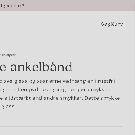
digheden<3
Søg
Kurv
Indkøbsk
ne ankelbånd
 sea glass og søstjerne vedhæng er i rustfri
lagt med en pvd belægning der gør smykket
e slidstærkt end andre smykker. Dette smykke
 glass