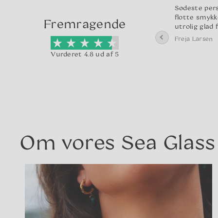
 som på
Alt var egentlig bare lige
Sødeste pers
 smukke!
som det skulle være, og så
flotte smykk
Fremragende
 i en fin
kom smykket i en hyggelig
utrolig glad 
 virkelig god
indpakning, hvilket jo bare
Freja Larsen
andle med
er et plus.
Vurderet 4.8 ud af 5
g levering
Laura Mikkelsen
g herfra.
Om vores Sea Glass