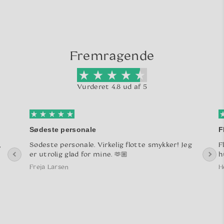
Fremragende
Vurderet 4.8 ud af 5
Sødeste personale
F
,
Sødeste personale. Virkelig flotte smykker! Jeg
F
er utrolig glad for mine. 🫶🏼
h
Freja Larsen
H