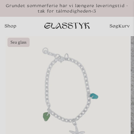
Gå til
Grundet sommerferie har vi længere leveringstid -
indhold
tak for tålmodigheden<3
Shop
Søg
Kurv
Indkø
 til
Sea glass
oduktoplysninger