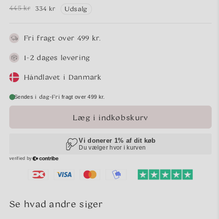
445 kr
334 kr
Udsalg
Normalpris
Udsalgspris
Fri fragt over 499 kr.
1-2 dages levering
Håndlavet i Danmark
i dag
Fri
-
Sendes
fragt over 499 kr.
Læg i indkøbskurv
Se hvad andre siger