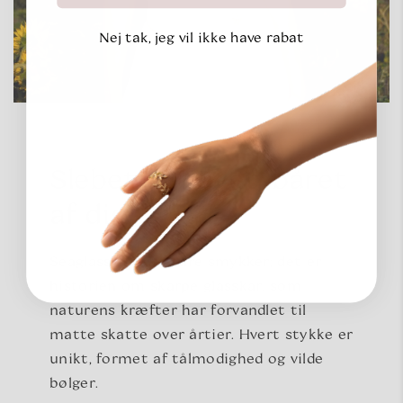
Nej tak, jeg vil ikke have rabat
Slebet af havet, båret
af dig
Seaglass er ikke bare smykker; det er
historien om skarpe glasskår, som
naturens kræfter har forvandlet til
matte skatte over årtier. Hvert stykke er
unikt, formet af tålmodighed og vilde
bølger.