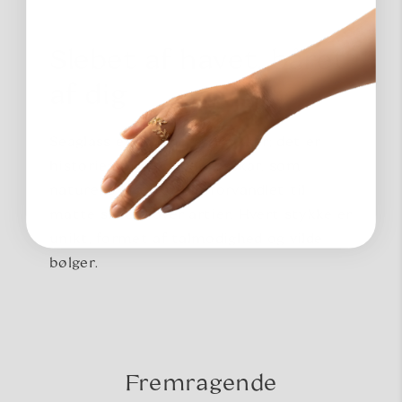
Slebet af havet, båret
af dig
Seaglass er ikke bare smykker; det er
historien om skarpe glasskår, som
naturens kræfter har forvandlet til
matte skatte over årtier. Hvert stykke er
unikt, formet af tålmodighed og vilde
bølger.
Fremragende