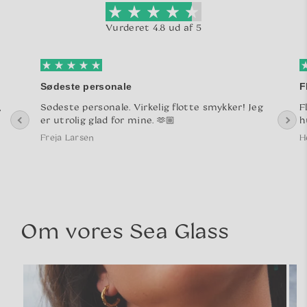
Vurderet 4.8 ud af 5
Sødeste personale
F
,
Sødeste personale. Virkelig flotte smykker! Jeg
F
er utrolig glad for mine. 🫶🏼
h
Freja Larsen
H
Om vores Sea Glass