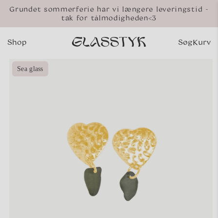
Gå til
Grundet sommerferie har vi længere leveringstid -
indhold
tak for tålmodigheden<3
Shop
Søg
Kurv
Indkø
 til
Sea glass
oduktoplysninger